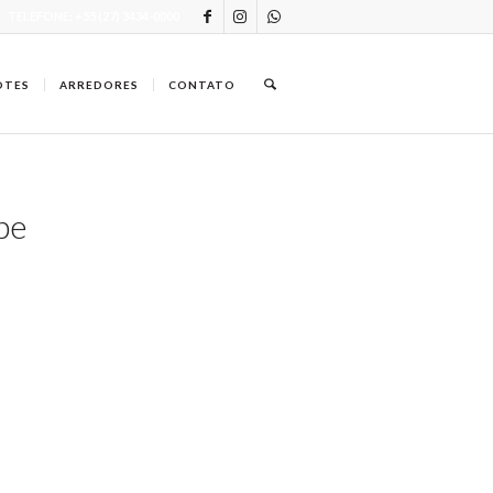
TELEFONE: +55 (27) 3434-0000
OTES
ARREDORES
CONTATO
pe