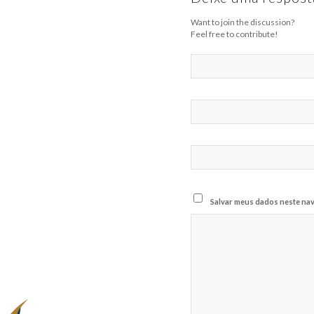
Want to join the discussion?
Feel free to contribute!
Salvar meus dados neste nav