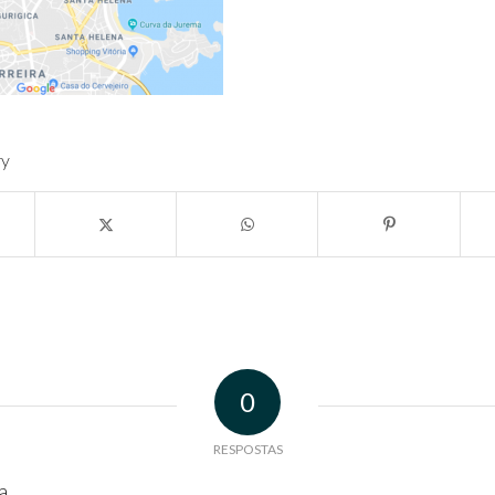
ry
0
RESPOSTAS
a