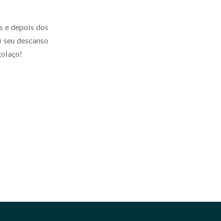
s e depois dos
ui seu descanso
golaço!