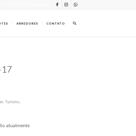
TELEFONE: +55 (27) 3434-0000
OTES
ARREDORES
CONTATO
-17
er
,
Turismo
,
dio atualmente