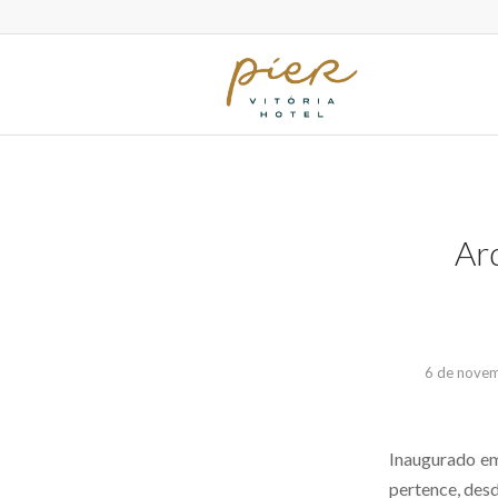
Ar
6 de nove
Inaugurado em
pertence, desd