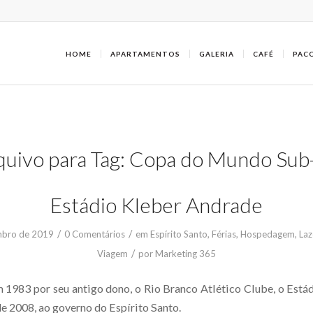
HOME
APARTAMENTOS
GALERIA
CAFÉ
PAC
quivo para Tag:
Copa do Mundo Sub
Estádio Kleber Andrade
/
/
mbro de 2019
0 Comentários
em
Espírito Santo
,
Férias
,
Hospedagem
,
Laz
/
Viagem
por
Marketing 365
 1983 por seu antigo dono, o Rio Branco Atlético Clube, o Está
e 2008, ao governo do Espírito Santo.