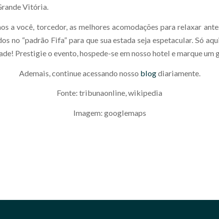
Grande Vitória.
s a você, torcedor, as melhores acomodações para relaxar ante
dos no “padrão Fifa” para que sua estada seja espetacular. Só aq
dade! Prestigie o evento, hospede-se em nosso hotel e marque um 
Ademais, continue acessando nosso
blog
diariamente.
Fonte: tribunaonline, wikipedia
Imagem: googlemaps