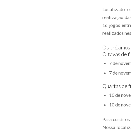
Localizado e
realização da
16 jogos entre
realizados ne
Os próximos 
Oitavas de fi
7 de novemb
7 de novem
Quartas de fi
10 de nove
10 de nove
Para curtir o
Nossa localiz