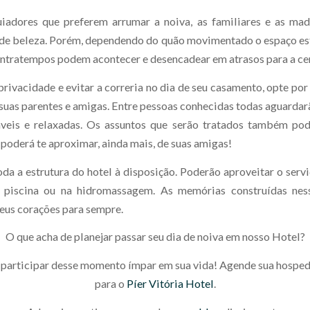
iadores que preferem arrumar a noiva, as familiares e as mad
 de beleza. Porém, dependendo do quão movimentado o espaço est
ntratempos podem acontecer e desencadear em atrasos para a ce
privacidade e evitar a correria no dia de seu casamento, opte po
suas parentes e amigas. Entre pessoas conhecidas todas aguardar
áveis e relaxadas. Os assuntos que serão tratados também pod
 poderá te aproximar, ainda mais, de suas amigas!
da a estrutura do hotel à disposição. Poderão aproveitar o servi
a piscina ou na hidromassagem. As memórias construídas ness
eus corações para sempre.
O que acha de planejar passar seu dia de noiva em nosso Hotel?
 participar desse momento ímpar em sua vida! Agende sua hospe
para o
Píer Vitória Hotel
.