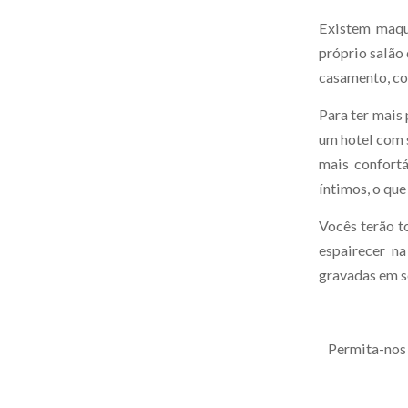
Existem maqu
próprio salão
casamento, co
Para ter mais 
um hotel com 
mais confort
íntimos, o que
Vocês terão to
espairecer n
gravadas em s
Permita-nos