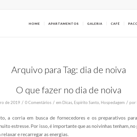
HOME
APARTAMENTOS
GALERIA
CAFÉ
PAC
Arquivo para Tag:
dia de noiva
O que fazer no dia de noiva
/
/
/
ro de 2019
0 Comentários
em
Dicas
,
Espírito Santo
,
Hospedagem
por
to, a corria em busca de fornecedores e os preparativos par
ito estresse. Por isso, é importante que as noivinhas tenham, no
elaxar e recarregar as energias.