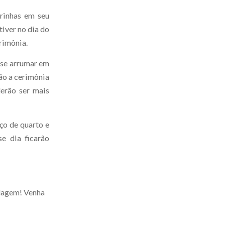
rinhas em seu
iver no dia do
rimônia.
r se arrumar em
ão a cerimônia
erão ser mais
ço de quarto e
e dia ficarão
dagem! Venha