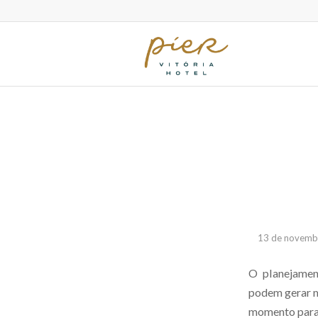
13 de novemb
O planejamen
podem gerar mu
momento para r