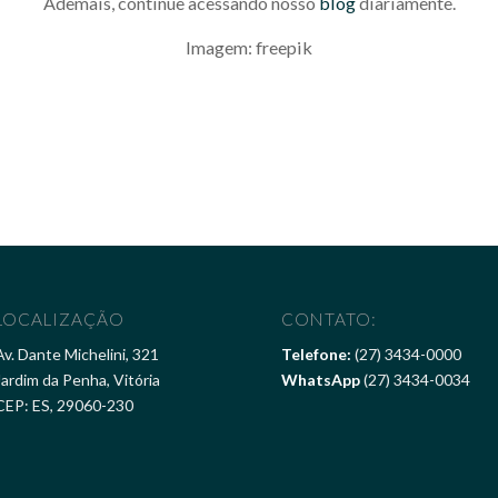
Ademais, continue acessando nosso
blog
diariamente.
Imagem: freepik
LOCALIZAÇÃO
CONTATO:
Av. Dante Michelini, 321
Telefone:
(27) 3434-0000
Jardim da Penha, Vitória
WhatsApp
(27) 3434-0034
CEP: ES, 29060-230