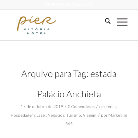
TELEFONE: +55 (27) 3434-0000
Arquivo para Tag:
estada
Palácio Anchieta
/
/
17 de outubro de 2019
0 Comentários
em
Férias
,
/
Hospedagem
,
Lazer
,
Negócios
,
Turismo
,
Viagem
por
Marketing
365