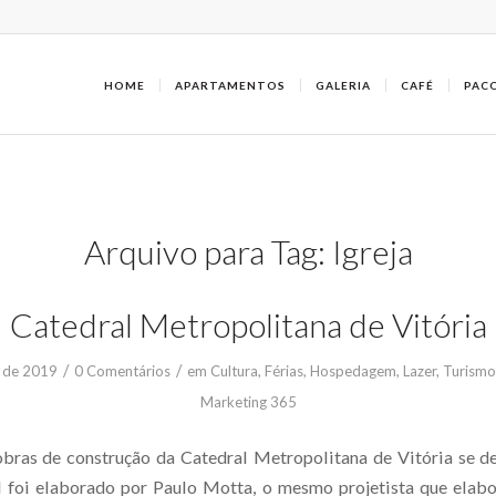
HOME
APARTAMENTOS
GALERIA
CAFÉ
PAC
Arquivo para Tag:
Igreja
Catedral Metropolitana de Vitória
/
/
 de 2019
0 Comentários
em
Cultura
,
Férias
,
Hospedagem
,
Lazer
,
Turismo
Marketing 365
obras de construção da Catedral Metropolitana de Vitória se 
al foi elaborado por Paulo Motta, o mesmo projetista que elab