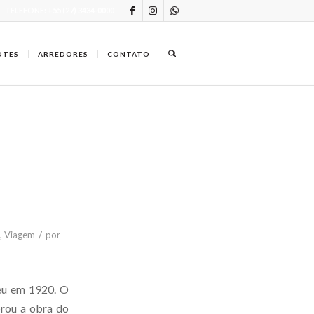
TELEFONE: +55 (27) 3434-0000
OTES
ARREDORES
CONTATO
/
,
Viagem
por
deu em 1920. O
orou a obra do