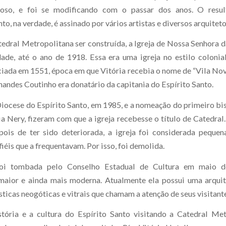
so, e foi se modificando com o passar dos anos. O resul
, na verdade, é assinado por vários artistas e diversos arquiteto
edral Metropolitana ser construída, a Igreja de Nossa Senhora da
ade, até o ano de 1918. Essa era uma igreja no estilo colonia
iciada em 1551, época em que Vitória recebia o nome de “Vila Nov
nandes Coutinho era donatário da capitania do Espírito Santo.
Diocese do Espírito Santo, em 1985, e a nomeação do primeiro b
ia Nery, fizeram com que a igreja recebesse o título de Catedral
ois de ter sido deteriorada, a igreja foi considerada peque
iéis que a frequentavam. Por isso, foi demolida.
foi tombada pelo Conselho Estadual de Cultura em maio d
maior e ainda mais moderna. Atualmente ela possui uma arquit
ticas neogóticas e vitrais que chamam a atenção de seus visitant
tória e a cultura do Espírito Santo visitando a Catedral Me