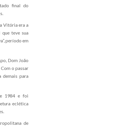
tado final do
s.
 Vitória era a
l que teve sua
a”, período em
ispo, Dom João
. Com o passar
na demais para
e 1984 e foi
etura eclética
es.
tropolitana de