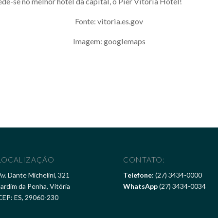
de-se no melhor hotel da capital, o Píer Vitória Hotel!
Fonte: vitoria.es.gov
Imagem: googlemaps
LOCALIZAÇÃO
CONTATO:
Av. Dante Michelini, 321
Telefone:
(27) 3434-0000
Jardim da Penha, Vitória
WhatsApp
(27) 3434-0034
CEP: ES, 29060-230