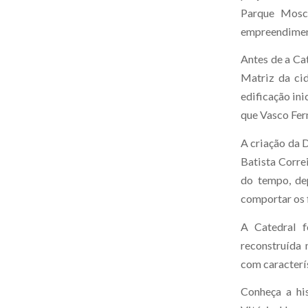
Parque Mosco
empreendimento
Antes de a Cat
Matriz da cid
edificação in
que Vasco Fer
A criação da 
Batista Corre
do tempo, dep
comportar os f
A Catedral 
reconstruída 
com caracterís
Conheça a his