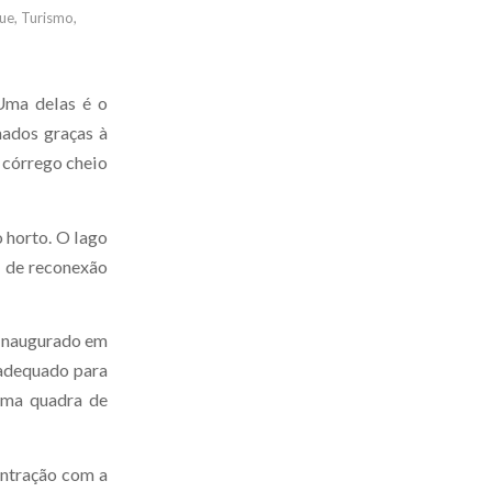
ue
,
Turismo
,
 Uma delas é o
mados graças à
 córrego cheio
 horto. O lago
e de reconexão
 Inaugurado em
 adequado para
uma quadra de
ontração com a