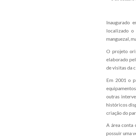
Inaugurado e
localizado o
manguezal, mas
O projeto ori
elaborado pel
de visitas da 
Em 2001 o pa
equipamentos
outras interv
históricos dis
criação do par
A área conta 
possuir uma v