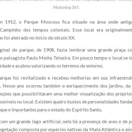
Marketing 365
m 1912, o Parque Moscoso fica situado na área onde antig
 Campinho dos tempos coloniais. Esse local era originalmen
 foi aterrado no início do século XX.
ginal do parque, de 1908, fazia lembrar uma grande praça co
o paisagista Paulo Motta Teixeira. Em pouco tempo o local se t
cidade e acabou valorizando os terrenos do entorno.
rque foi revitalizado e recebeu melhorias em sua infraestrut
. Nesse ano ocorreu também o enriquecimento dos jardins, da 
enções que possibilitaram uma melhor visualização dos própr
poníveis no local. Existem quatro bustos de personalidades funda
que e importantes para o estado do Espírito Santo.
com um grande lago artificial, nela há a presença de aves e de p
egetação composta por espécies nativas da Mata Atlântica e ain