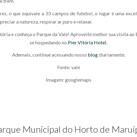
e trem.
es, o que equivale a 33 campos de futebol, o lugar é uma exce
preciar a natureza, respirar ar puro e relaxar.
tória e conheça o Parque da Vale! Aproveite melhor sua visita ao 
se hospedando no
Píer Vitória Hotel.
Ademais, continue acessando nosso
blog
diariamente.
Fonte: vale
Imagem: googlemaps
arque Municipal do Horto de Maruí