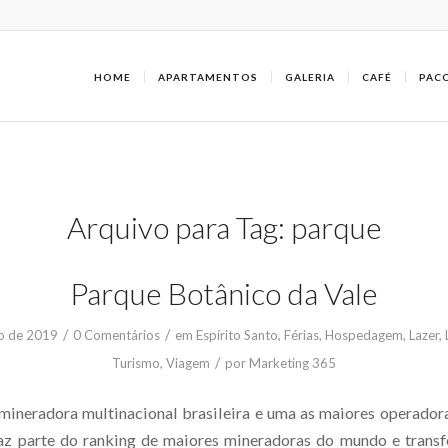
HOME
APARTAMENTOS
GALERIA
CAFÉ
PAC
Arquivo para Tag:
parque
Parque Botânico da Vale
/
/
o de 2019
0 Comentários
em
Espírito Santo
,
Férias
,
Hospedagem
,
Lazer
,
/
Turismo
,
Viagem
por
Marketing 365
mineradora multinacional brasileira e uma as maiores operadora
faz parte do ranking de maiores mineradoras do mundo e trans