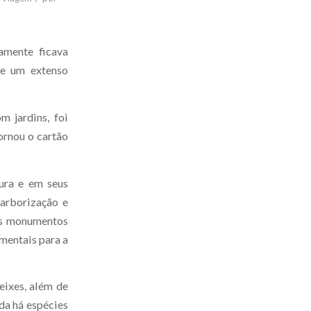
amente ficava
te um extenso
m jardins, foi
ornou o cartão
ura e em seus
arborização e
ios monumentos
mentais para a
eixes, além de
da há espécies