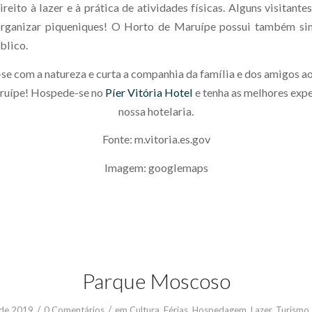
reito à lazer e à prática de atividades físicas. Alguns visitant
organizar piqueniques! O Horto de Maruípe possui também sina
úblico.
e com a natureza e curta a companhia da família e dos amigos ao 
ruípe! Hospede-se no
Píer Vitória Hotel
e tenha as melhores exp
nossa hotelaria.
Fonte: m.vitoria.es.gov
Imagem: googlemaps
Parque Moscoso
/
/
 de 2019
0 Comentários
em
Cultura
,
Férias
,
Hospedagem
,
Lazer
,
Turismo