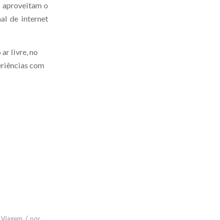
es aproveitam o
l de internet
ar livre, no
eriências com
/
,
Viagem
por