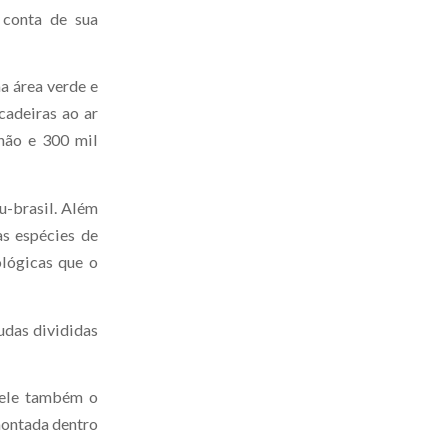
 conta de sua
a área verde e
cadeiras ao ar
lhão e 300 mil
u-brasil. Além
as espécies de
ológicas que o
udas divididas
nele também o
montada dentro