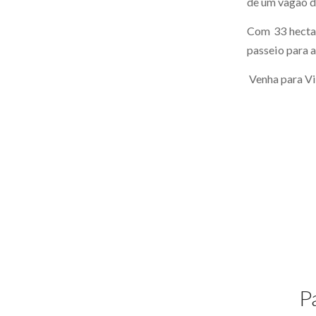
de um vagão d
Com 33 hectar
passeio para a
Venha para Vi
P