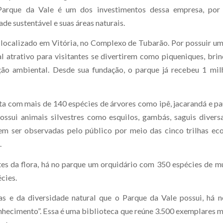
Parque da Vale é um dos investimentos dessa empresa, por
de sustentável e suas áreas naturais.
 localizado em Vitória, no Complexo de Tubarão. Por possuir um
al atrativo para visitantes se divertirem como piqueniques, brin
ção ambiental. Desde sua fundação, o parque já recebeu 1 mi
a com mais de 140 espécies de árvores como ipê, jacarandá e pa
possui animais silvestres como esquilos, gambás, saguis divers
m ser observadas pelo público por meio das cinco trilhas ec
.
es da flora, há no parque um orquidário com 350 espécies de m
cies.
as e da diversidade natural que o Parque da Vale possui, há 
hecimento”. Essa é uma biblioteca que reúne 3.500 exemplares 