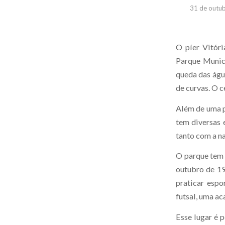
31 de outu
O píer Vitóri
Parque Munici
queda das águ
de curvas. O c
Além de uma p
tem diversas 
tanto com a n
O parque tem 
outubro de 19
praticar esp
futsal, uma ac
Esse lugar é 