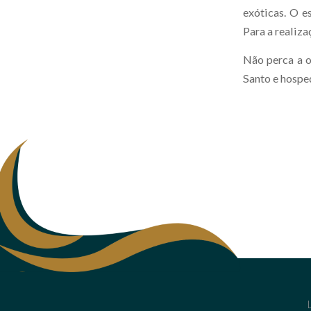
exóticas. O e
Para a realiza
Não perca a o
Santo e hosped