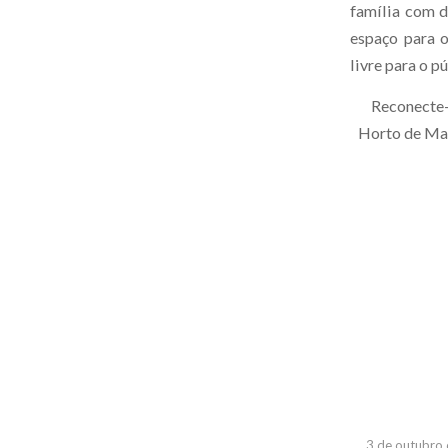
família com di
espaço para 
livre para o p
Reconecte-s
Horto de Ma
3 de outubro