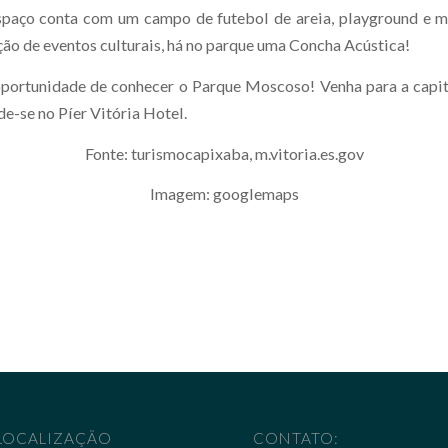
spaço conta com um campo de futebol de areia, playground e m
ção de eventos culturais, há no parque uma Concha Acústica!
portunidade de conhecer o Parque Moscoso! Venha para a capit
e-se no Píer Vitória Hotel.
Fonte: turismocapixaba, m.vitoria.es.gov
Imagem: googlemaps
LOCALIZAÇÃO
CONTATO: