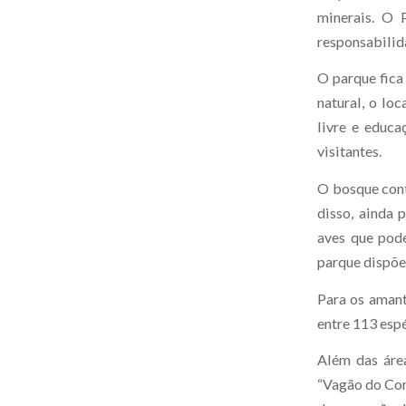
minerais. O 
responsabilida
O parque fica
natural, o loc
livre e educa
visitantes.
O bosque cont
disso, ainda 
aves que pode
parque dispõe
Para os amant
entre 113 espé
Além das áre
“Vagão do Con