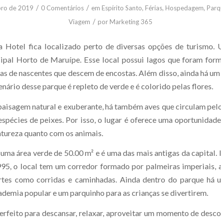
/
/
bro de 2019
0 Comentários
em
Espírito Santo
,
Férias
,
Hospedagem
,
Parq
/
Viagem
por
Marketing 365
a Hotel fica localizado perto de diversas opções de turismo.
pal Horto de Maruípe. Esse local possui lagos que foram for
as de nascentes que descem de encostas. Além disso, ainda há um
enário desse parque é repleto de verde e é colorido pelas flores.
aisagem natural e exuberante, há também aves que circulam pelo
espécies de peixes. Por isso, o lugar é oferece uma oportunidad
atureza quanto com os animais.
uma área verde de 50.00 m² e é uma das mais antigas da capital.
95, o local tem um corredor formado por palmeiras imperiais,
ortes como corridas e caminhadas. Ainda dentro do parque há 
ademia popular e um parquinho para as crianças se divertirem.
perfeito para descansar, relaxar, aproveitar um momento de desc