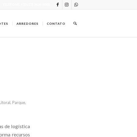
TELEFONE: +55 (27) 3434-0000
OTES
ARREDORES
CONTATO
Litoral
,
Parque
,
s de logística
forma recursos