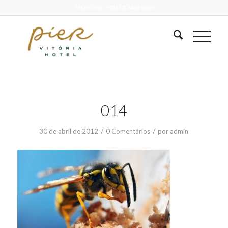
TELEFONE: +55 (27) 3434-0000
014
/
/
30 de abril de 2012
0 Comentários
por
admin