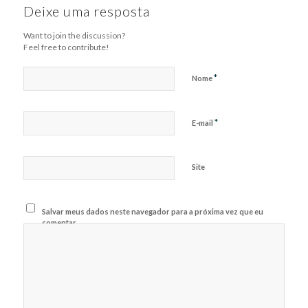
Deixe uma resposta
Want to join the discussion?
Feel free to contribute!
*
Nome
*
E-mail
Site
Salvar meus dados neste navegador para a próxima vez que eu
comentar.