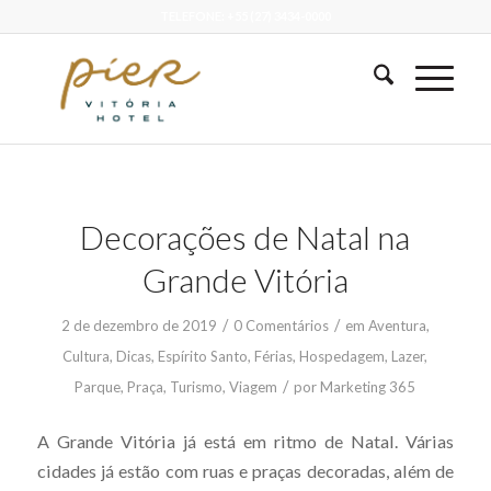
TELEFONE: +55 (27) 3434-0000
Decorações de Natal na
Grande Vitória
/
/
2 de dezembro de 2019
0 Comentários
em
Aventura
,
Cultura
,
Dicas
,
Espírito Santo
,
Férias
,
Hospedagem
,
Lazer
,
/
Parque
,
Praça
,
Turismo
,
Viagem
por
Marketing 365
A Grande Vitória já está em ritmo de Natal. Várias
cidades já estão com ruas e praças decoradas, além de