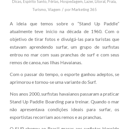
Dicas
,
Espírito Santo
,
Férias
,
Hospedagem
,
Lazer
,
Litoral
,
Praia
,
/
Turismo
,
Viagem
por
Marketing 365
A ideia que temos sobre o “Stand Up Paddle”
atualmente teve início na década de 1960. Com o
objetivo de tirar fotos e divulgá-las para turistas que
estavam aprendendo surfar, um grupo de surfistas
entrou no mar com suas pranchas de surf e com seus
remos de canoa, nas Ilhas Havaianas.
Com o passar do tempo, o esporte ganhou adeptos, se
aprimorou e tornou-se uma variante do Surf.
Nos anos 2000, surfistas havaianos passaram a praticar
Stand Up Paddle Boarding para treinar. Quando o mar
não apresentava condições ideais para surfar, os
esportistas recorriam aos remos e as pranchas.
O SUP chegou ao Brasil graças aos surfistas Haroldo