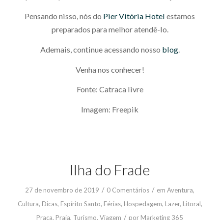
Pensando nisso, nós do
Pier Vitória Hotel
estamos
preparados para melhor atendê-lo.
Ademais, continue acessando nosso
blog
.
Venha nos conhecer!
Fonte: Catraca livre
Imagem: Freepik
Ilha do Frade
/
/
27 de novembro de 2019
0 Comentários
em
Aventura
,
Cultura
,
Dicas
,
Espírito Santo
,
Férias
,
Hospedagem
,
Lazer
,
Litoral
,
/
Praça
,
Praia
,
Turismo
,
Viagem
por
Marketing 365