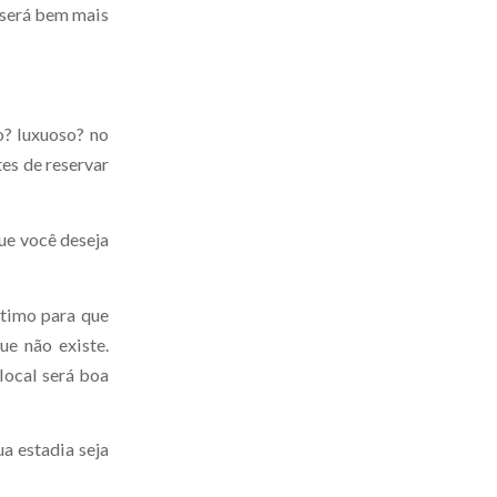
 será bem mais
o? luxuoso? no
es de reservar
que você deseja
ótimo para que
ue não existe.
local será boa
ua estadia seja