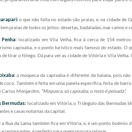
arapari:
o que não falta no estado são praias, e, na cidade de 
stem praias de todos os jeitos: desertas, badaladas, mar calmo e 
 Penha:
localizado em Vila Velha, fica à cerca de 154 metros 
rismo capixaba, e o ponto turístico mais famoso do estado. O q
ta de tirar o fôlego. Dá para ver as cidade de Vitória e Vila Velha.
pixaba:
a moqueca da capixaba é diferente da baiana, pois não 
de coco. Também é feita em uma panela específica, feita de barro
sé Carlos Monjardim,
“Moqueca, só capixaba; o resto é peixada”.
as Bermudas:
localizado em Vitória, o Triângulo das Bermudas t
antes e casas noturnas da capital.
:
a Rua da Lama também fica em Vitória, e, é um ponto boêmio 
 e restaurantes, é perfeito para quem procura relaxar.