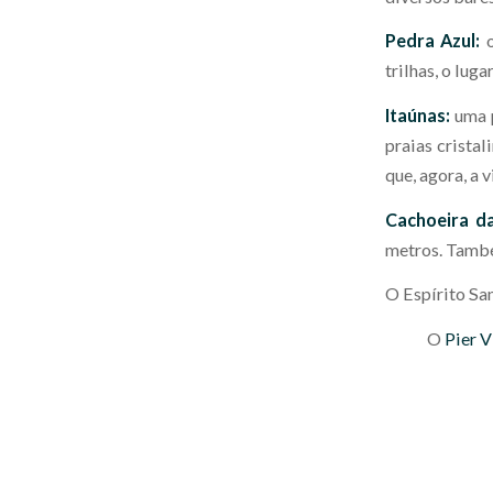
Pedra Azul:
trilhas, o lug
Itaúnas:
uma 
praias cristal
que, agora, a 
Cachoeira d
metros. També
O Espírito San
O
Pier V