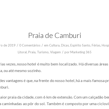
Praia de Camburi
/
/
ro de 2019
0 Comentários
em
Cultura
,
Dicas
,
Espírito Santo
,
Férias
,
Hos
/
Litoral
,
Praia
,
Turismo
,
Viagem
por
Marketing 365
as vezes, nosso hotel é muito bem localizado. Há diversas áreas 
ia, ou até mesmo sozinho.
s vantagens é que, na frente do nosso hotel, há a mais famosa pr
mburi.
aior praia da cidade, com 6 km de extensão. Com um calçadão be
ra caminhadas ao pôr do sol. Também é composto por uma ciclovia