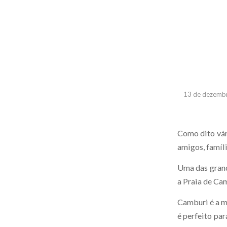
13 de dezemb
Como dito vári
amigos, famíl
Uma das grande
a Praia de Ca
Camburi é a m
é perfeito pa