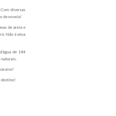
. Com diversas
io de novela!
nas de areia e
rró. Não é atoa
 d’água de 144
 naturais.
paraíso!
 destino!