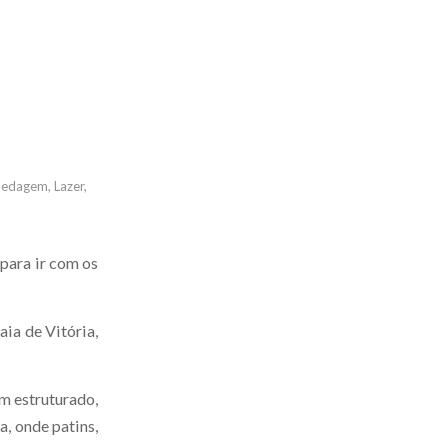
pedagem
,
Lazer
,
para ir com os
aia de Vitória,
m estruturado,
, onde patins,