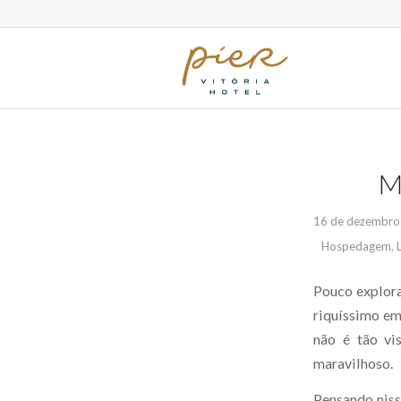
M
16 de dezembro
Hospedagem
,
Pouco explora
riquíssimo em 
não é tão vi
maravilhoso.
Pensando niss