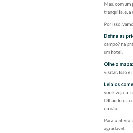
Mas, com um p
tranquila, e, 
Por isso, vamo
Defina as pr
campo? na pra
um hotel.
Olhe o mapa
visitar. Isso 
Leia os come
você veja a r
Olhando os co
ou não.
Para o alívio 
agradável.