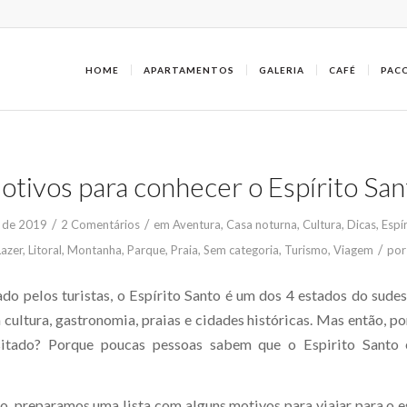
HOME
APARTAMENTOS
GALERIA
CAFÉ
PAC
otivos para conhecer o Espírito San
/
/
 de 2019
2 Comentários
em
Aventura
,
Casa noturna
,
Cultura
,
Dicas
,
Espí
/
Lazer
,
Litoral
,
Montanha
,
Parque
,
Praia
,
Sem categoria
,
Turismo
,
Viagem
po
do pelos turistas, o Espírito Santo é um dos 4 estados do sudes
cultura, gastronomia, praias e cidades históricas. Mas então, po
sitado? Porque poucas pessoas sabem que o Espirito Santo
o, preparamos uma lista com alguns motivos para viajar para o e