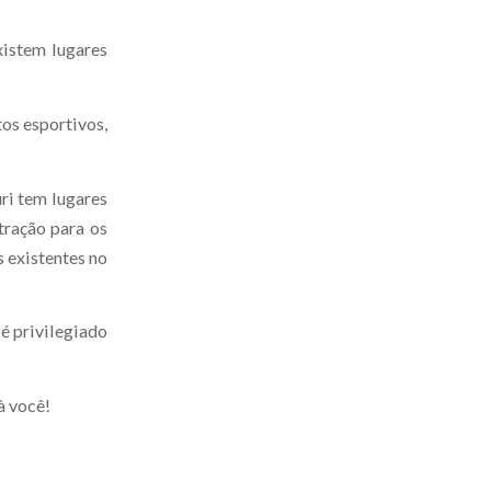
xistem lugares
tos esportivos,
ri tem lugares
tração para os
s existentes no
 é privilegiado
à você!