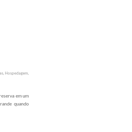
as
,
Hospedagem
,
 reserva em um
 grande quando