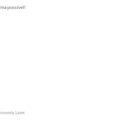
rma possível!
ronomia
,
Lazer
,