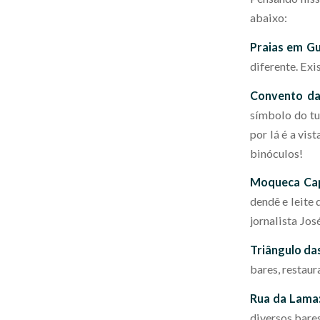
abaixo:
Praias em Gu
diferente. Exi
Convento da
símbolo do tu
por lá é a vis
binóculos!
Moqueca Ca
dendê e leite 
jornalista Jo
Triângulo d
bares, restaur
Rua da Lama
diversos bares