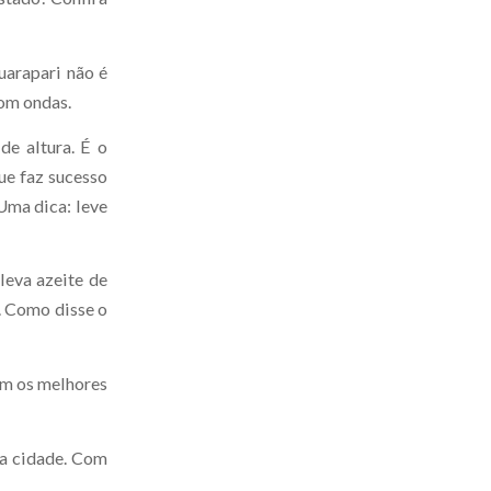
Guarapari não é
com ondas.
de altura. É o
ue faz sucesso
 Uma dica: leve
leva azeite de
. Como disse o
êm os melhores
da cidade. Com