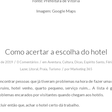
Fonte: Prefeitura de Vitória
Imagem: Google Maps
Como acertar a escolha do hotel
/
/
 de 2019
0 Comentários
em
Aventura
,
Cultura
,
Dicas
,
Espírito Santo
,
Féri
/
Lazer
,
Litoral
,
Praia
,
Turismo
por
Marketing 365
 encontrar pessoas que já tiveram problemas na hora de fazer uma
ruins, hotel venho, quarto pequeno, serviço ruim… A lista é
oblemas encarados por visitantes quando chegam aos hotéis.
ir então que, achar o hotel certo dá trabalho.