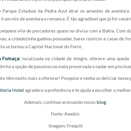
o Parque Estadual da Pedra Azul atrai os amantes de aventura
ar é um mix de aventura e romance. É tão agradável que já foi cenár
pequena vila de pescadores quase na divisa com a Bahia. Com du
inas, a cidadezinha ganhou pousadas, bares rústicos e casas de fo
vila se tornou a Capital Nacional do Forró.
a Fumaça:
localizada na cidade de Alegre, oferece uma queda
m há a opção de passeios na mata preservada e nadar em piscinas
to têm muito mais a oferecer! Pesquise e venha se deliciar nesse 
itoria Hotel
agradece a preferência e te ajuda a escolher o melhor
Ademais, continue acessando nosso
blog
.
Fonte: Awebic
Imagem: Freepik