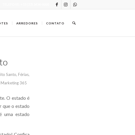
TELEFONE: +55 (27) 3434-0000
OTES
ARREDORES
CONTATO
to
rito Santo
,
Férias
,
r
Marketing 365
te. O estado é
r que o estado
 é uma estado
stado! Confira