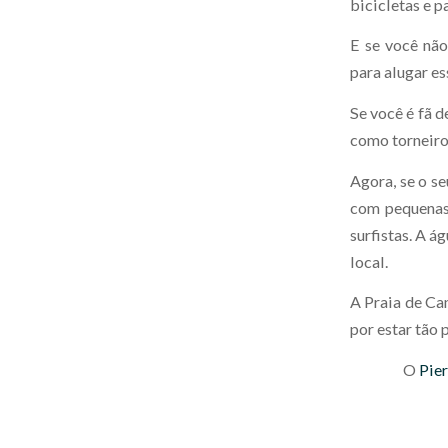
bicicletas e p
E se você não 
para alugar es
Se você é fã d
como torneiros
Agora, se o s
com pequenas 
surfistas. A á
local.
A Praia de Cam
por estar tão
O
Pier