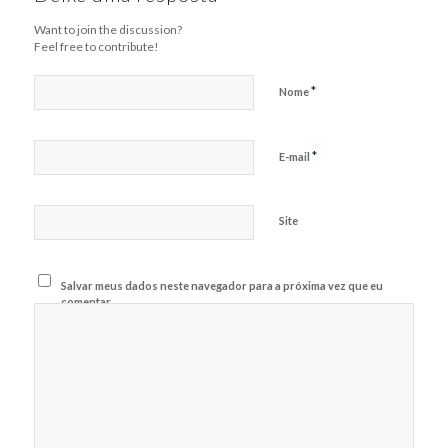
Want to join the discussion?
Feel free to contribute!
*
Nome
*
E-mail
Site
Salvar meus dados neste navegador para a próxima vez que eu
comentar.