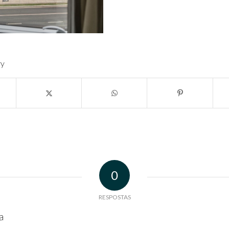
ry
0
RESPOSTAS
a