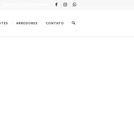
TELEFONE: +55 (27) 3434-0000
OTES
ARREDORES
CONTATO