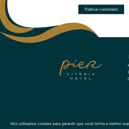
Nós utilizamos cookies para garantir que você tenha a melhor exp
@Copyright - as imagens autorais deste website p