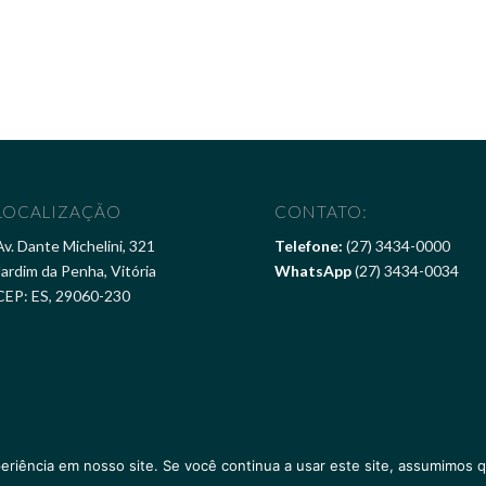
LOCALIZAÇÃO
CONTATO:
Av. Dante Michelini, 321
Telefone:
(27) 3434-0000
Jardim da Penha, Vitória
WhatsApp
(27) 3434-0034
CEP: ES, 29060-230
eriência em nosso site. Se você continua a usar este site, assumimos q
ertencem ao
Pier Vitória Hotel
. Desenvolvido por
Marketing365