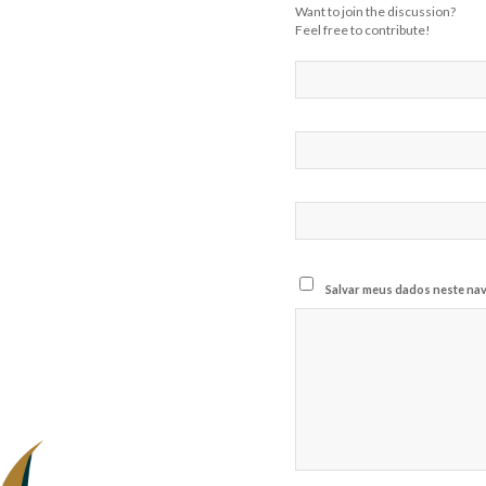
Want to join the discussion?
Feel free to contribute!
Salvar meus dados neste nav