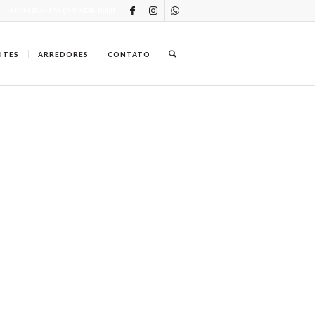
TELEFONE: +55 (27) 3434-0000
OTES
ARREDORES
CONTATO