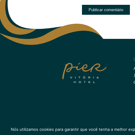
Nós utilizamos cookies para garantir que você tenha a melhor exp
@Copyright - as imagens autorais deste website p