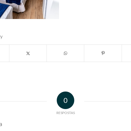
ry
0
RESPOSTAS
a