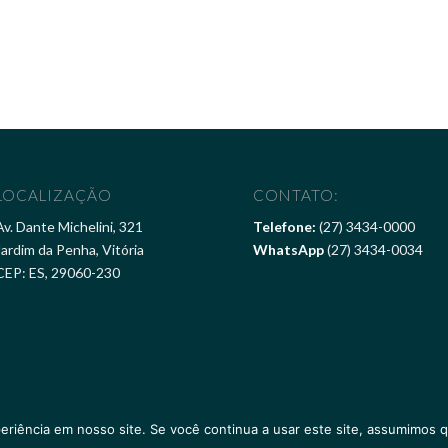
LOCALIZAÇÃO
CONTATO:
Av. Dante Michelini, 321
Telefone:
(27) 3434-0000
Jardim da Penha, Vitória
WhatsApp
(27) 3434-0034
CEP: ES, 29060-230
eriência em nosso site. Se você continua a usar este site, assumimos q
ertencem ao
Pier Vitória Hotel
. Desenvolvido por
Marketing365