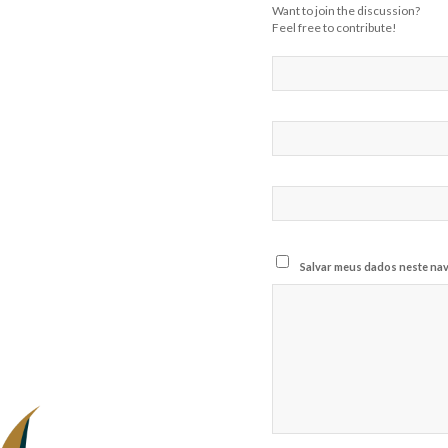
Want to join the discussion?
Feel free to contribute!
Salvar meus dados neste nav