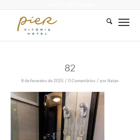
TELEFONE: +55 (27) 3434-0000
82
/
/
8 de fevereiro de 2025
0 Comentários
por
Natan