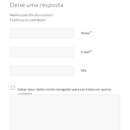
Deixe uma resposta
Want to join the discussion?
Feel free to contribute!
*
Nome
*
E-mail
Site
Salvar meus dados neste navegador para a próxima vez que eu
comentar.