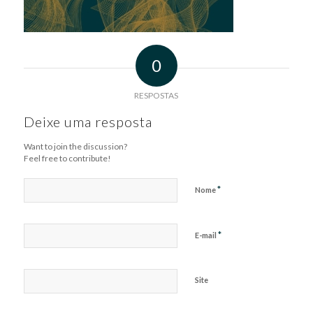
0
RESPOSTAS
Deixe uma resposta
Want to join the discussion?
Feel free to contribute!
*
Nome
*
E-mail
Site