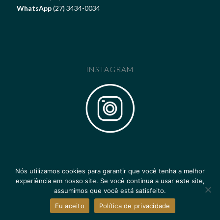
WhatsApp
(27) 3434-0034
INSTAGRAM
Nós utilizamos cookies para garantir que você tenha a melhor
experiência em nosso site. Se você continua a usar este site,
assumimos que você está satisfeito.
@Copyright - as imagens autorais deste website pertencem ao
Pier
Eu aceito
Política de privacidade
Vitória Hotel
. Desenvolvido por
Marketing365