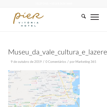
TELEFONE: +55 (27) 3434-0000
Museu_da_vale_cultura_e_lazer
/
/
9 de outubro de 2019
0 Comentários
por
Marketing 365