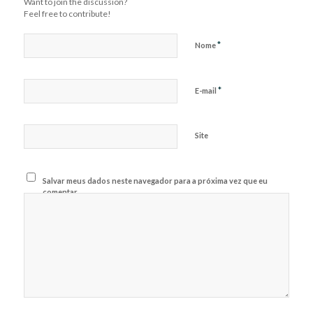
Want to join the discussion?
Feel free to contribute!
*
Nome
*
E-mail
Site
Salvar meus dados neste navegador para a próxima vez que eu
comentar.