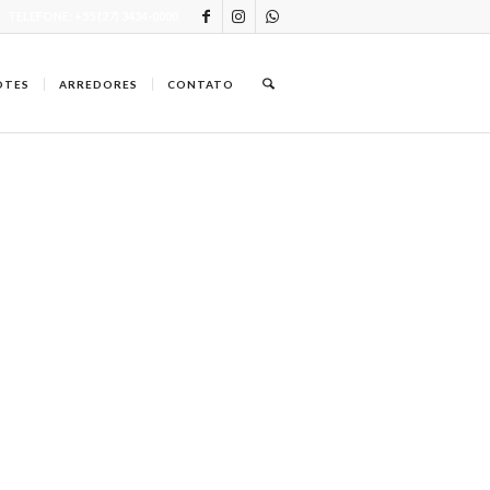
TELEFONE: +55 (27) 3434-0000
OTES
ARREDORES
CONTATO