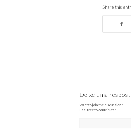
Share this ent
Deixe uma respost
Want to join the discussion?
Feel free to contribute!