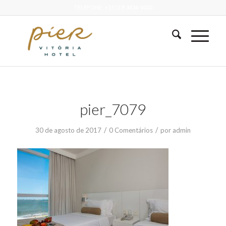
TELEFONE: +55 (27) 3434-0000
pier_7079
/
/
30 de agosto de 2017
0 Comentários
por
admin