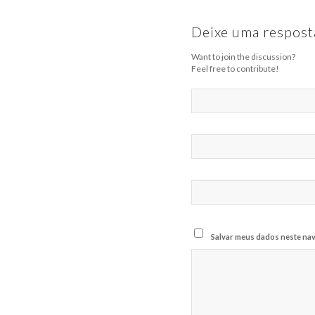
Deixe uma respost
Want to join the discussion?
Feel free to contribute!
Salvar meus dados neste nav