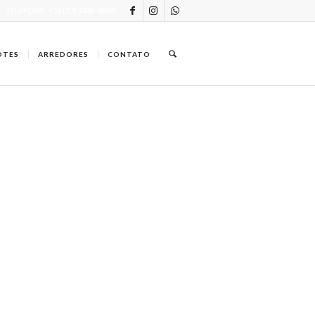
TELEFONE: +55 (27) 3434-0000
OTES
ARREDORES
CONTATO