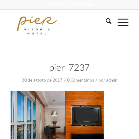
TELEFONE: +55 (27) 3434-0000
pier_7237
/
/
30 de agosto de 2017
0 Comentários
por
admin