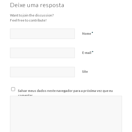
Deixe uma resposta
Want to join the discussion?
Feel free to contribute!
*
Nome
*
E-mail
Site
Salvar meus dados neste navegador para a próxima vez que eu
comentar.