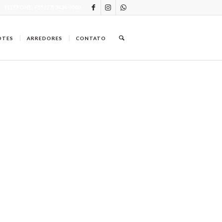
TELEFONE: +55 (27) 3434-0000
OTES
ARREDORES
CONTATO