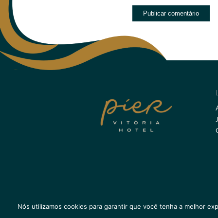
Nós utilizamos cookies para garantir que você tenha a melhor exp
@Copyright - as imagens autorais deste website p