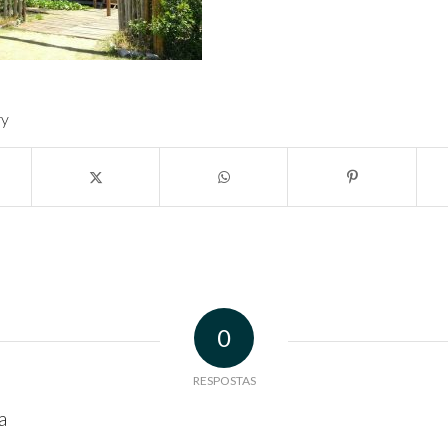
ry
0
RESPOSTAS
a