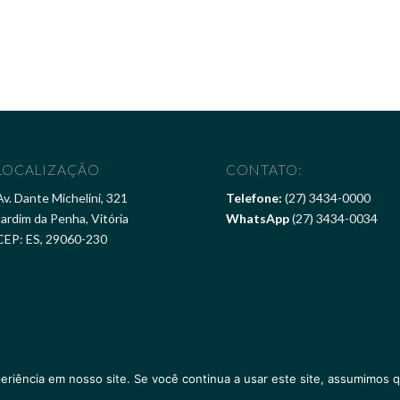
LOCALIZAÇÃO
CONTATO:
Av. Dante Michelini, 321
Telefone:
(27) 3434-0000
Jardim da Penha, Vitória
WhatsApp
(27) 3434-0034
CEP: ES, 29060-230
eriência em nosso site. Se você continua a usar este site, assumimos q
ertencem ao
Pier Vitória Hotel
. Desenvolvido por
Marketing365