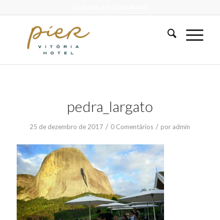
TELEFONE: +55 (27) 3434-0000
pedra_largato
/
/
25 de dezembro de 2017
0 Comentários
por
admin