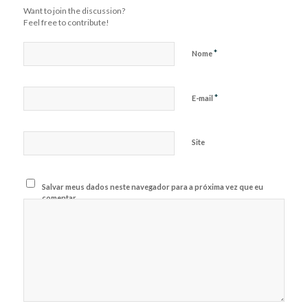
Want to join the discussion?
Feel free to contribute!
*
Nome
*
E-mail
Site
Salvar meus dados neste navegador para a próxima vez que eu
comentar.