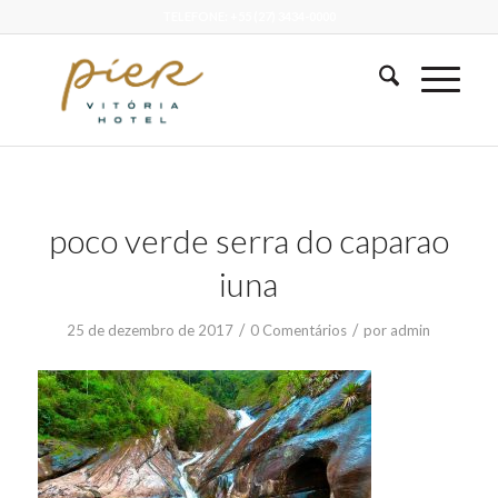
TELEFONE: +55 (27) 3434-0000
poco verde serra do caparao
iuna
/
/
25 de dezembro de 2017
0 Comentários
por
admin