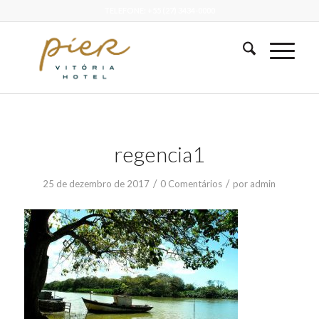
TELEFONE: +55 (27) 3434-0000
regencia1
/
/
25 de dezembro de 2017
0 Comentários
por
admin