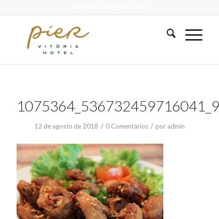
TELEFONE: +55 (27) 3434-0000
1075364_536732459716041_9
/
/
12 de agosto de 2018
0 Comentários
por
admin