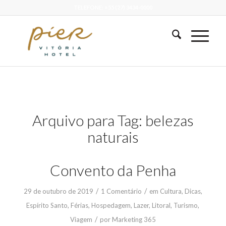
TELEFONE: +55 (27) 3434-0000
Arquivo para Tag:
belezas
naturais
Convento da Penha
/
/
29 de outubro de 2019
1 Comentário
em
Cultura
,
Dicas
,
Espírito Santo
,
Férias
,
Hospedagem
,
Lazer
,
Litoral
,
Turismo
,
/
Viagem
por
Marketing 365