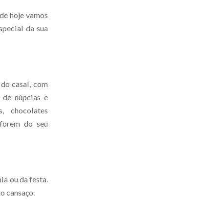
t de hoje vamos
special da sua
 do casal, com
 de núpcias e
s, chocolates
 forem do seu
ia ou da festa.
to cansaço.