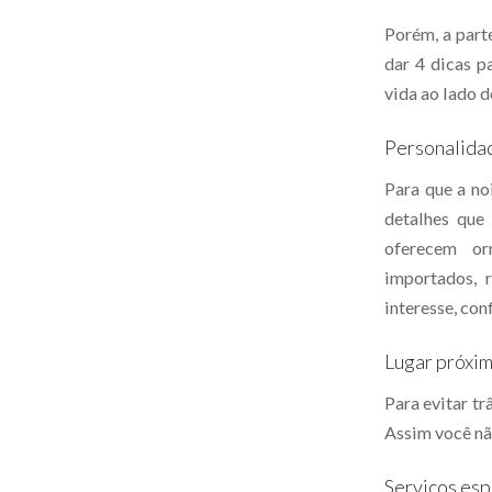
Porém, a parte
dar 4 dicas p
vida ao lado d
Personalida
Para que a no
detalhes que
oferecem or
importados, 
interesse, con
Lugar próxi
Para evitar tr
Assim você nã
Serviços esp