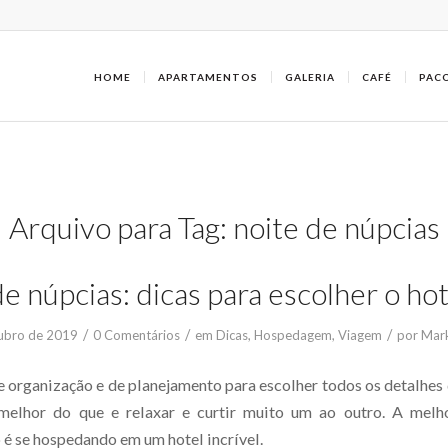
HOME
APARTAMENTOS
GALERIA
CAFÉ
PAC
Arquivo para Tag:
noite de núpcias
e núpcias: dicas para escolher o hot
/
/
/
ubro de 2019
0 Comentários
em
Dicas
,
Hospedagem
,
Viagem
por
Mark
 organização e de planejamento para escolher todos os detalhes
melhor do que e relaxar e curtir muito um ao outro. A melh
 é se hospedando em um hotel incrível.