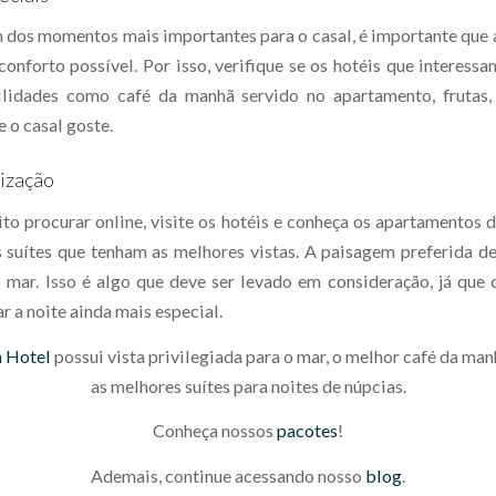
m dos momentos mais importantes para o casal, é importante qu
onforto possível. Por isso, verifique se os hotéis que interessa
ilidades como café da manhã servido no apartamento, frutas
 o casal goste.
ização
to procurar online, visite os hotéis e conheça os apartamentos d
s suítes que tenham as melhores vistas. A paisagem preferida de
 mar. Isso é algo que deve ser levado em consideração, já que
ar a noite ainda mais especial.
a Hotel
possui vista privilegiada para o mar, o melhor café da man
as melhores suítes para noites de núpcias.
Conheça nossos
pacotes
!
Ademais, continue acessando nosso
blog
.