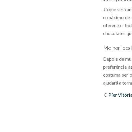
Já que será u
o máximo de c
oferecem fac
chocolates que
Melhor local
Depois de mui
preferência à
costuma ser o
ajudará a torn
O
Píer Vitóri