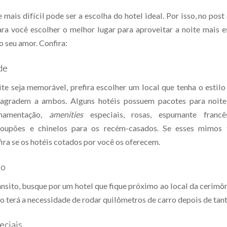
 mais difícil pode ser a escolha do hotel ideal. Por isso, no pos
ara você escolher o melhor lugar para aproveitar a noite mais e
o seu amor. Confira:
de
ite seja memorável, prefira escolher um local que tenha o estilo
 agradem a ambos. Alguns hotéis possuem pacotes para noite
namentação,
amenities
especiais, rosas, espumante francê
roupões e chinelos para os recém-casados. Se esses mimos
fira se os hotéis cotados por você os oferecem.
mo
ânsito, busque por um hotel que fique próximo ao local da cerimôn
o terá a necessidade de rodar quilômetros de carro depois de tan
eciais