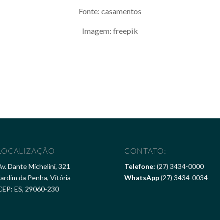
Fonte: casamentos
Imagem: freepik
LOCALIZAÇÃO
CONTATO:
Av. Dante Michelini, 321
Telefone:
(27) 3434-0000
Jardim da Penha, Vitória
WhatsApp
(27) 3434-0034
CEP: ES, 29060-230