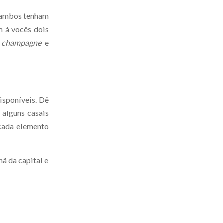
e ambos tenham
m á vocês dois
,
champagne
e
isponíveis. Dê
 alguns casais
 cada elemento
hã da capital e