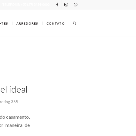
TELEFONE: +55 (27) 3434-0000
OTES
ARREDORES
CONTATO
el ideal
eting 365
 do casamento,
or maneira de