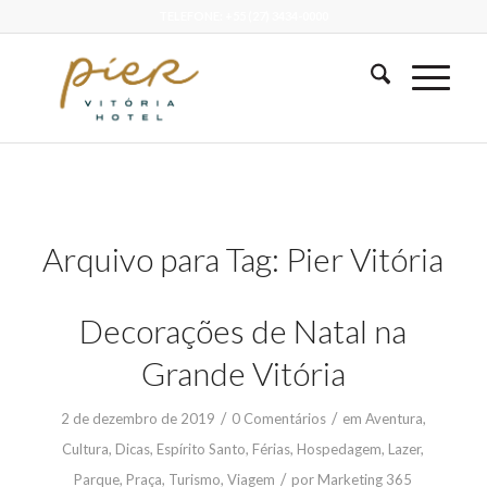
TELEFONE: +55 (27) 3434-0000
Arquivo para Tag:
Pier Vitória
Decorações de Natal na
Grande Vitória
/
/
2 de dezembro de 2019
0 Comentários
em
Aventura
,
Cultura
,
Dicas
,
Espírito Santo
,
Férias
,
Hospedagem
,
Lazer
,
/
Parque
,
Praça
,
Turismo
,
Viagem
por
Marketing 365